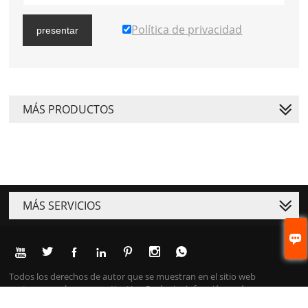
Política de privacidad
presentar
MÁS PRODUCTOS
MÁS SERVICIOS








Todos los derechos de autor que se muestran en el sitio web
pertenecen a la empresa YueHe. ¡Cualquier infracción será
responsable!