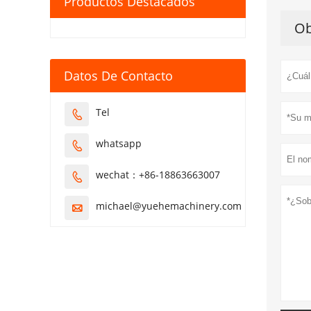
Productos Destacados
Ob
Datos De Contacto
Tel

whatsapp

wechat：+86-18863663007

michael@yuehemachinery.com
