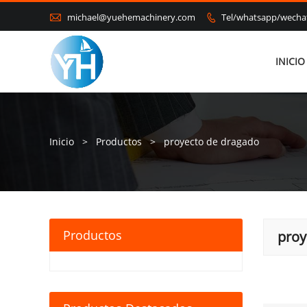

michael@yuehemachinery.com
Tel/whatsapp/wech

INICIO
Inicio
>
Productos
>
proyecto de dragado
Productos
proy