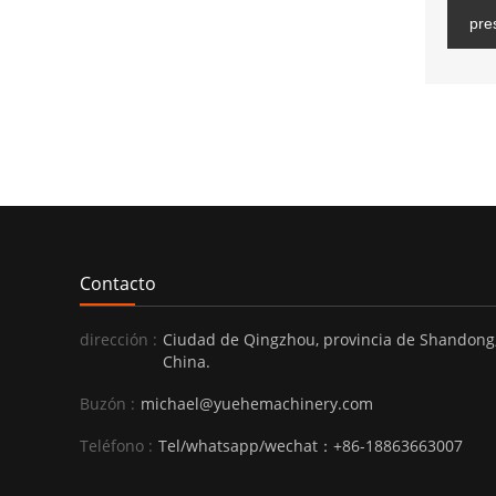
pre
Contacto
dirección :
Ciudad de Qingzhou, provincia de Shandong
China.
Buzón :
michael@yuehemachinery.com
Teléfono :
Tel/whatsapp/wechat：+86-18863663007